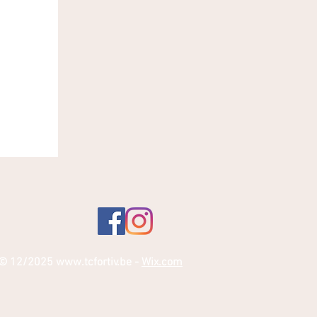
© 12
/2025
www.tcfortiv.be
-
Wix.com