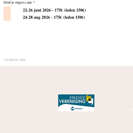
V
Duid je stage(s) aan:
*
e
r
22-26 juni 2026 - 175€ (leden 150€)
e
i
24-28 aug 2026 - 175€ (leden 150€)
s
t
*verplicht veld